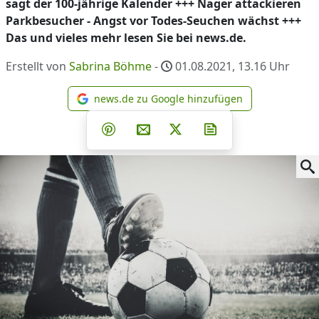
sagt der 100-jährige Kalender +++ Nager attackieren
Parkbesucher - Angst vor Todes-Seuchen wächst +++
Das und vieles mehr lesen Sie bei news.de.
Erstellt von
Sabrina Böhme
-
01.08.2021, 13.16
Uhr
news.de zu Google hinzufügen
news.de zu Google hinzufüg
Teilen auf Facebook
Teilen auf Whatsapp
Teilen auf Telegram
Teilen auf Pinterest
Per E-Mail teilen
Post auf X
Newsletter abonni