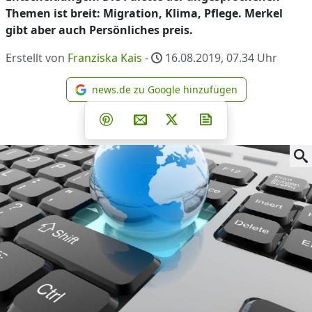
Themen ist breit: Migration, Klima, Pflege. Merkel
gibt aber auch Persönliches preis.
Erstellt von
Franziska Kais
-
16.08.2019, 07.34
Uhr
news.de zu Google hinzufügen
news.de zu Google hinzufüg
Teilen auf Facebook
Teilen auf Whatsapp
Teilen auf Telegram
Teilen auf Pinterest
Per E-Mail teilen
Post auf X
Newsletter abonni