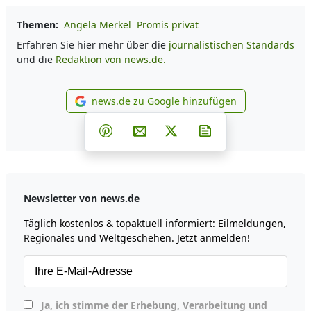
Themen:
Angela Merkel
Promis privat
Erfahren Sie hier mehr über die
journalistischen Standards
und die
Redaktion von news.de.
news.de zu Google hinzufügen
news.de zu Google hinzufüg
Teilen auf Facebook
Teilen auf Whatsapp
Teilen auf Telegram
Teilen auf Pinterest
Per E-Mail teilen
Post auf X
Newsletter abonni
Newsletter von news.de
Täglich kostenlos & topaktuell informiert: Eilmeldungen,
Regionales und Weltgeschehen. Jetzt anmelden!
Ja, ich stimme der Erhebung, Verarbeitung und