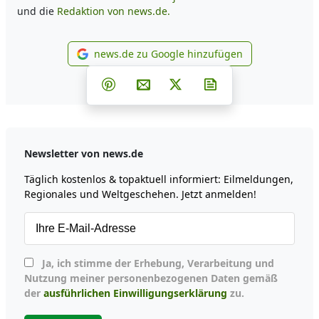
und die
Redaktion von news.de.
news.de zu Google hinzufügen
news.de zu Google hinzufüg
Teilen auf Facebook
Teilen auf Whatsapp
Teilen auf Telegram
Teilen auf Pinterest
Per E-Mail teilen
Post auf X
Newsletter abonni
Newsletter von news.de
Täglich kostenlos & topaktuell informiert: Eilmeldungen,
Regionales und Weltgeschehen. Jetzt anmelden!
Ja, ich stimme der Erhebung, Verarbeitung und
Nutzung meiner personenbezogenen Daten gemäß
der
ausführlichen Einwilligungserklärung
zu.