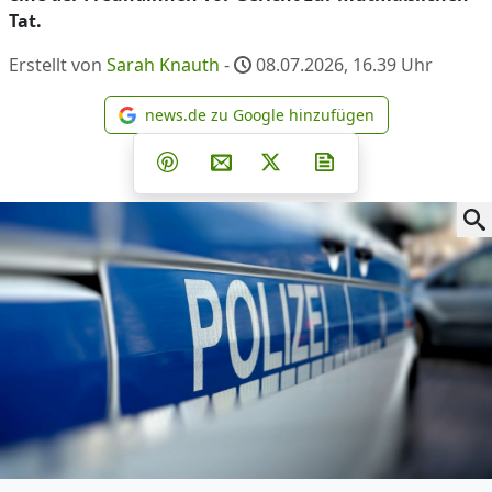
Tat.
Erstellt von
Sarah Knauth
-
08.07.2026, 16.39
Uhr
news.de zu Google hinzufügen
news.de zu Google hinzufüg
Teilen auf Facebook
Teilen auf Whatsapp
Teilen auf Telegram
Teilen auf Pinterest
Per E-Mail teilen
Post auf X
Newsletter abonni