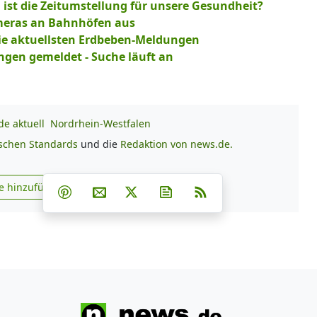
ist die Zeitumstellung für unsere Gesundheit?
ameras an Bahnhöfen aus
die aktuellsten Erdbeben-Meldungen
ungen gemeldet - Suche läuft an
e aktuell
Nordrhein-Westfalen
ischen Standards
und die
Redaktion von news.de.
Teilen auf Facebook
Teilen auf Whatsapp
Teilen auf Telegram
e hinzufügen
Teilen auf Pinterest
Per E-Mail teilen
Post auf X
Newsletter abonnieren
RSS
s.de zu Google hinzufügen