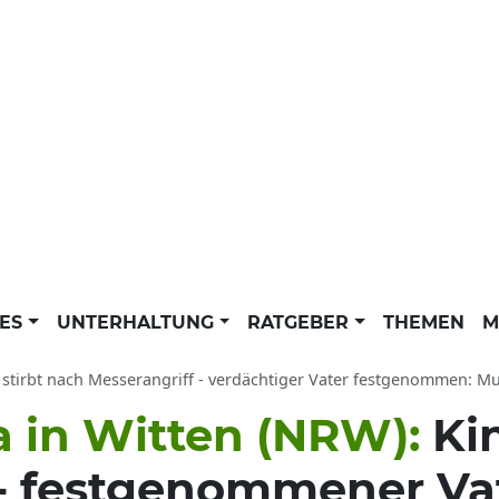
LES
UNTERHALTUNG
RATGEBER
THEMEN
M
 stirbt nach Messerangriff - verdächtiger Vater festgenommen: Mutt
 in Witten (NRW):
Ki
 - festgenommener Vat