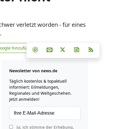
chwer verletzt worden - für eines
.
Teilen auf Facebook
Teilen auf Whatsapp
Teilen auf Telegram
Google hinzufügen
Teilen auf Pinterest
Per E-Mail teilen
Post auf X
Newsletter abonniere
RSS
news.de zu Google hinzufügen
Newsletter von news.de
Täglich kostenlos & topaktuell
informiert: Eilmeldungen,
Regionales und Weltgeschehen.
Jetzt anmelden!
Ja, ich stimme der Erhebung,