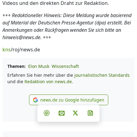
Videos und den direkten Draht zur Redaktion.
+++
Redaktioneller Hinweis: Diese Meldung wurde basierend
auf Material der Deutschen Presse-Agentur (dpa) erstellt. Bei
Anmerkungen oder Rückfragen wenden Sie sich bitte an
hinweis@news.de.
+++
kns
/roj/news.de
Themen:
Elon Musk
Wissenschaft
Erfahren Sie hier mehr über die
journalistischen Standards
und die
Redaktion von news.de.
news.de zu Google hinzufügen
news.de zu Google hinzufüg
Teilen auf Facebook
Teilen auf Whatsapp
Teilen auf Telegram
Teilen auf Pinterest
Per E-Mail teilen
Post auf X
Newsletter abonni