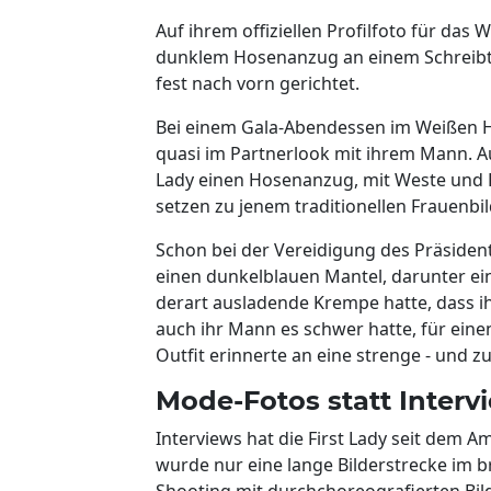
Auf ihrem offiziellen Profilfoto für d
dunklem Hosenanzug an einem Schreibtisc
fest nach vorn gerichtet.
Bei einem Gala-Abendessen im Weißen H
quasi im Partnerlook mit ihrem Mann. Au
Lady einen Hosenanzug, mit Weste und Kra
setzen zu jenem traditionellen Frauenbi
Schon bei der Vereidigung des Präsiden
einen dunkelblauen Mantel, darunter ei
derart ausladende Krempe hatte, dass i
auch ihr Mann es schwer hatte, für ein
Outfit erinnerte an eine strenge - und z
Mode-Fotos statt Interv
Interviews hat die First Lady seit dem A
wurde nur eine lange Bilderstrecke im b
Shooting mit durchchoreografierten Bil