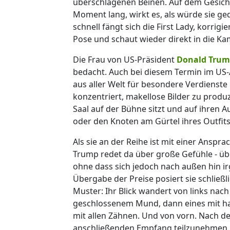
überschlagenen Beinen. Auf dem Gesicht
Moment lang, wirkt es, als würde sie ged
schnell fängt sich die First Lady, korrigie
Pose und schaut wieder direkt in die Kam
Die Frau von US-Präsident
Donald Tru
bedacht. Auch bei diesem Termin im US
aus aller Welt für besondere Verdienste
konzentriert, makellose Bilder zu produz
Saal auf der Bühne sitzt und auf ihren Au
oder den Knoten am Gürtel ihres Outfit
Als sie an der Reihe ist mit einer Anspra
Trump redet da über große Gefühle - üb
ohne dass sich jedoch nach außen hin 
Übergabe der Preise posiert sie schließ
Muster: Ihr Blick wandert von links nach
geschlossenem Mund, dann eines mit hal
mit allen Zähnen. Und von vorn. Nach de
anschließenden Empfang teilzunehmen.