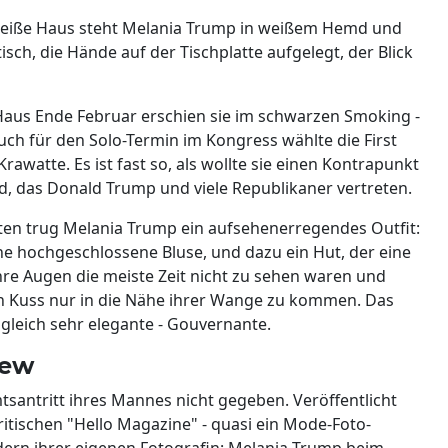
as Weiße Haus steht Melania Trump in weißem Hemd und
h, die Hände auf der Tischplatte aufgelegt, der Blick
aus Ende Februar erschien sie im schwarzen Smoking -
ch für den Solo-Termin im Kongress wählte die First
watte. Es ist fast so, als wollte sie einen Kontrapunkt
ld, das Donald Trump und viele Republikaner vertreten.
ten trug Melania Trump ein aufsehenerregendes Outfit:
ne hochgeschlossene Bluse, und dazu ein Hut, der eine
hre Augen die meiste Zeit nicht zu sehen waren und
en Kuss nur in die Nähe ihrer Wange zu kommen. Das
ugleich sehr elegante - Gouvernante.
iew
mtsantritt ihres Mannes nicht gegeben. Veröffentlicht
ritischen "Hello Magazine" - quasi ein Mode-Foto-
dern ihrer eigenen Fotografin: Melania Trump beim