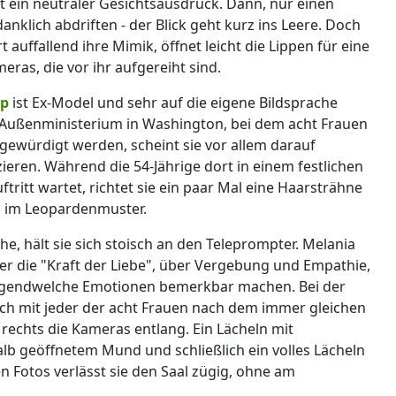
 ein neutraler Gesichtsausdruck. Dann, nur einen
anklich abdriften - der Blick geht kurz ins Leere. Doch
rt auffallend ihre Mimik, öffnet leicht die Lippen für eine
eras, die vor ihr aufgereiht sind.
mp
ist Ex-Model und sehr auf die eigene Bildsprache
-Außenministerium in Washington, bei dem acht Frauen
 gewürdigt werden, scheint sie vor allem darauf
ieren. Während die 54-Jährige dort in einem festlichen
ftritt wartet, richtet sie ein paar Mal eine Haarsträhne
s im Leopardenmuster.
che, hält sie sich stoisch an den Teleprompter. Melania
er die "Kraft der Liebe", über Vergebung und Empathie,
irgendwelche Emotionen bemerkbar machen. Bei der
lich mit jeder der acht Frauen nach dem immer gleichen
 rechts die Kameras entlang. Ein Lächeln mit
b geöffnetem Mund und schließlich ein volles Lächeln
n Fotos verlässt sie den Saal zügig, ohne am