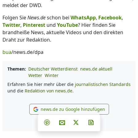
meldet der DWD.
Folgen Sie
News.de
schon bei
WhatsApp
,
Facebook
,
Twitter
,
Pinterest
und
YouTube
? Hier finden Sie
brandheiße News, aktuelle Videos und den direkten
Draht zur Redaktion.
bua
/news.de/dpa
Themen:
Deutscher Wetterdienst
news.de aktuell
Wetter
Winter
Erfahren Sie hier mehr über die
journalistischen Standards
und die
Redaktion von news.de.
news.de zu Google hinzufügen
news.de zu Google hinzufüg
Teilen auf Facebook
Teilen auf Whatsapp
Teilen auf Telegram
Teilen auf Pinterest
Per E-Mail teilen
Post auf X
Newsletter abonni