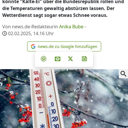
könnte "Kälte-Ei" über die Bundesrepublik rollen und
die Temperaturen gewaltig abstürzen lassen. Der
Wetterdienst sagt sogar etwas Schnee voraus.
Von news.de-Redakteurin
Anika Bube
-
02.02.2025, 14.16
Uhr
news.de zu Google hinzufügen
news.de zu Google hinzufüg
Teilen auf Facebook
Teilen auf Whatsapp
Teilen auf Telegram
Teilen auf Pinterest
Per E-Mail teilen
Post auf X
Newsletter abonni