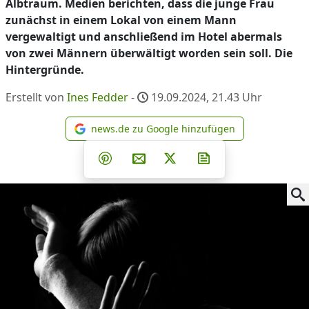
Albtraum. Medien berichten, dass die junge Frau
zunächst in einem Lokal von einem Mann
vergewaltigt und anschließend im Hotel abermals
von zwei Männern überwältigt worden sein soll. Die
Hintergründe.
Erstellt von
Ines Fedder
-
19.09.2024, 21.43
Uhr
news.de zu Google hinzufügen
news.de zu Google hinzufüg
Teilen auf Facebook
Teilen auf Whatsapp
Teilen auf Telegram
Teilen auf Pinterest
Per E-Mail teilen
Post auf X
Newsletter abonni