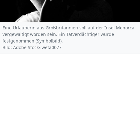
Eine Urlauberin aus Großbritannien soll auf der Insel Menorca
vergewaltigt worden sein. Ein Tatverdächtiger wurde
festgenommen (Symbolbild).
Bild: Adobe Stock/iweta0077