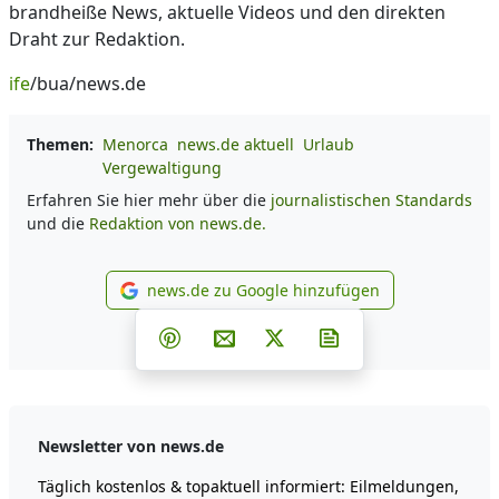
brandheiße News, aktuelle Videos und den direkten
Draht zur Redaktion.
ife
/bua/news.de
Themen:
Menorca
news.de aktuell
Urlaub
Vergewaltigung
Erfahren Sie hier mehr über die
journalistischen Standards
und die
Redaktion von news.de.
news.de zu Google hinzufügen
news.de zu Google hinzufüg
Teilen auf Facebook
Teilen auf Whatsapp
Teilen auf Telegram
Teilen auf Pinterest
Per E-Mail teilen
Post auf X
Newsletter abonni
Newsletter von news.de
Täglich kostenlos & topaktuell informiert: Eilmeldungen,