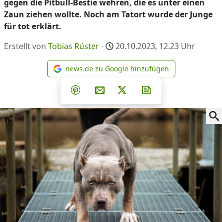
gegen die Pitbull-Bestie wehren, die es unter einen
Zaun ziehen wollte. Noch am Tatort wurde der Junge
für tot erklärt.
Erstellt von
Tobias Rüster
-
20.10.2023, 12.23
Uhr
news.de zu Google hinzufügen
news.de zu Google hinzufüg
Teilen auf Facebook
Teilen auf Whatsapp
Teilen auf Telegram
Teilen auf Pinterest
Per E-Mail teilen
Post auf X
Newsletter abonni