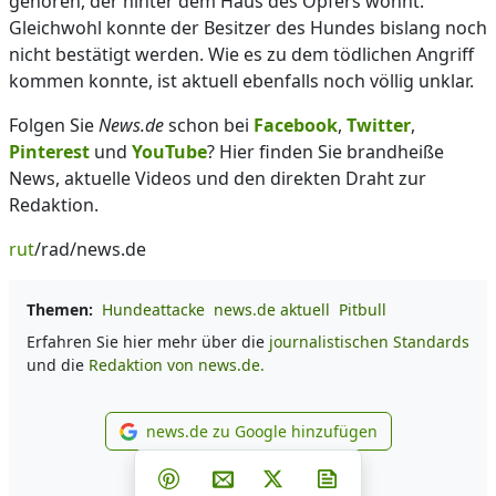
gehören, der hinter dem Haus des Opfers wohnt.
Gleichwohl konnte der Besitzer des Hundes bislang noch
nicht bestätigt werden. Wie es zu dem tödlichen Angriff
kommen konnte, ist aktuell ebenfalls noch völlig unklar.
Folgen Sie
News.de
schon bei
Facebook
,
Twitter
,
Pinterest
und
YouTube
? Hier finden Sie brandheiße
News, aktuelle Videos und den direkten Draht zur
Redaktion.
rut
/rad/news.de
Themen:
Hundeattacke
news.de aktuell
Pitbull
Erfahren Sie hier mehr über die
journalistischen Standards
und die
Redaktion von news.de.
news.de zu Google hinzufügen
news.de zu Google hinzufüg
Teilen auf Facebook
Teilen auf Whatsapp
Teilen auf Telegram
Teilen auf Pinterest
Per E-Mail teilen
Post auf X
Newsletter abonni