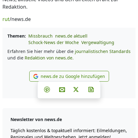
Redaktion.
rut
/news.de
Themen:
Missbrauch
news.de aktuell
Schock-News der Woche
Vergewaltigung
Erfahren Sie hier mehr über die
journalistischen Standards
und die
Redaktion von news.de.
news.de zu Google hinzufügen
news.de zu Google hinzufüg
Teilen auf Facebook
Teilen auf Whatsapp
Teilen auf Telegram
Teilen auf Pinterest
Per E-Mail teilen
Post auf X
Newsletter abonni
Newsletter von news.de
Täglich kostenlos & topaktuell informiert: Eilmeldungen,
Regionales und Weltgeschehen. Jetzt anmelden!