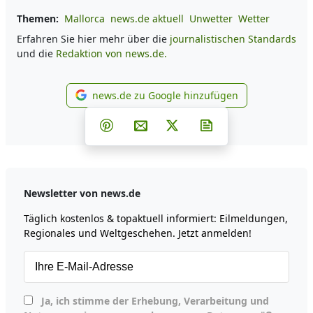
Themen:
Mallorca
news.de aktuell
Unwetter
Wetter
Erfahren Sie hier mehr über die
journalistischen Standards
und die
Redaktion von news.de.
news.de zu Google hinzufügen
news.de zu Google hinzufüg
Teilen auf Facebook
Teilen auf Whatsapp
Teilen auf Telegram
Teilen auf Pinterest
Per E-Mail teilen
Post auf X
Newsletter abonni
Newsletter von news.de
Täglich kostenlos & topaktuell informiert: Eilmeldungen,
Regionales und Weltgeschehen. Jetzt anmelden!
Ja, ich stimme der Erhebung, Verarbeitung und