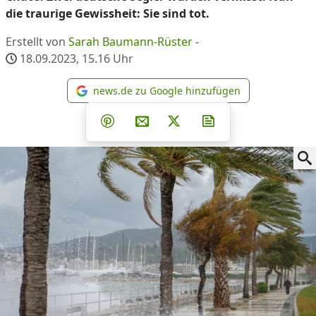
die traurige Gewissheit: Sie sind tot.
Erstellt von
Sarah Baumann-Rüster
-
18.09.2023, 15.16
Uhr
news.de zu Google hinzufügen
news.de zu Google hinzufüg
Teilen auf Facebook
Teilen auf Whatsapp
Teilen auf Telegram
Teilen auf Pinterest
Per E-Mail teilen
Post auf X
Newsletter abonni