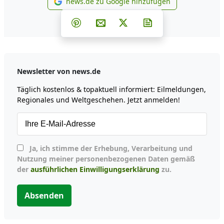
news.de zu Google hinzufügen
news.de zu Google hinzufüg
Teilen auf Facebook
Teilen auf Whatsapp
Teilen auf Telegram
Teilen auf Pinterest
Per E-Mail teilen
Post auf X
Newsletter abonni
Newsletter von news.de
Täglich kostenlos & topaktuell informiert: Eilmeldungen,
Regionales und Weltgeschehen. Jetzt anmelden!
Ja, ich stimme der Erhebung, Verarbeitung und
Nutzung meiner personenbezogenen Daten gemäß
der
ausführlichen Einwilligungserklärung
zu.
Absenden