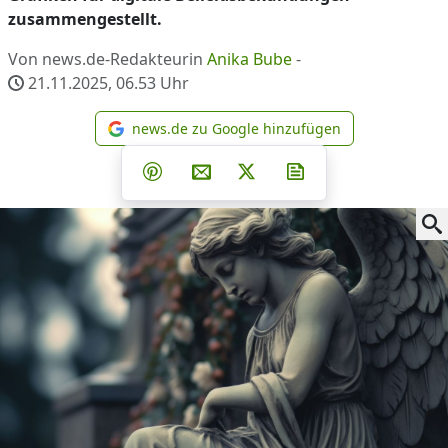
zusammengestellt.
Von news.de-Redakteurin
Anika Bube
-
21.11.2025, 06.53
Uhr
news.de zu Google hinzufügen
news.de zu Google hinzufüg
Teilen auf Facebook
Teilen auf Whatsapp
Teilen auf Telegram
Teilen auf Pinterest
Per E-Mail teilen
Post auf X
Newsletter abonni