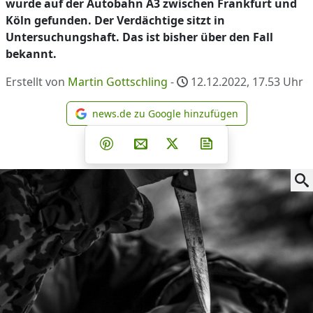
wurde auf der Autobahn A3 zwischen Frankfurt und
Köln gefunden. Der Verdächtige sitzt in
Untersuchungshaft. Das ist bisher über den Fall
bekannt.
Erstellt von
Martin Gottschling
-
12.12.2022, 17.53
Uhr
news.de zu Google hinzufügen
news.de zu Google hinzufüg
Teilen auf Facebook
Teilen auf Whatsapp
Teilen auf Telegram
Teilen auf Pinterest
Per E-Mail teilen
Post auf X
Newsletter abonni