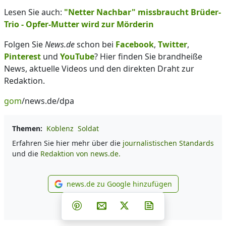
Lesen Sie auch:
"Netter Nachbar" missbraucht Brüder-
Trio - Opfer-Mutter wird zur Mörderin
Folgen Sie
News.de
schon bei
Facebook
,
Twitter
,
Pinterest
und
YouTube
? Hier finden Sie brandheiße
News, aktuelle Videos und den direkten Draht zur
Redaktion.
gom
/news.de/dpa
Themen:
Koblenz
Soldat
Erfahren Sie hier mehr über die
journalistischen Standards
und die
Redaktion von news.de.
news.de zu Google hinzufügen
news.de zu Google hinzufüg
Teilen auf Facebook
Teilen auf Whatsapp
Teilen auf Telegram
Teilen auf Pinterest
Per E-Mail teilen
Post auf X
Newsletter abonni