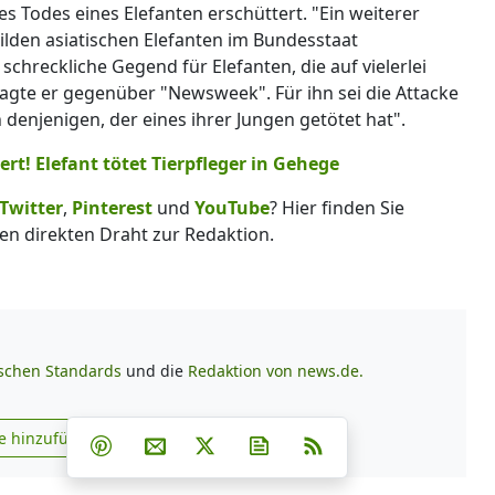
es Todes eines Elefanten erschüttert. "Ein weiterer
lden asiatischen Elefanten im Bundesstaat
 schreckliche Gegend für Elefanten, die auf vielerlei
gte er gegenüber "Newsweek". Für ihn sei die Attacke
denjenigen, der eines ihrer Jungen getötet hat".
rt! Elefant tötet Tierpfleger in Gehege
Twitter
,
Pinterest
und
YouTube
? Hier finden Sie
en direkten Draht zur Redaktion.
ischen Standards
und die
Redaktion von news.de.
Teilen auf Facebook
Teilen auf Whatsapp
Teilen auf Telegram
e hinzufügen
Teilen auf Pinterest
Per E-Mail teilen
Post auf X
Newsletter abonnieren
RSS
s.de zu Google hinzufügen