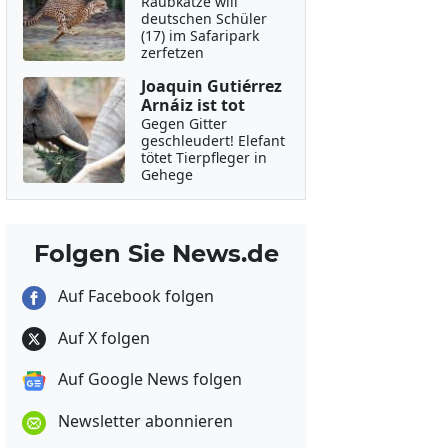
Raubkatze will
deutschen Schüler
(17) im Safaripark
zerfetzen
Joaquin Gutiérrez
Arnáiz ist tot
Gegen Gitter
geschleudert! Elefant
tötet Tierpfleger in
Gehege
Folgen Sie News.de
Auf Facebook folgen
Auf X folgen
Auf Google News folgen
Newsletter abonnieren