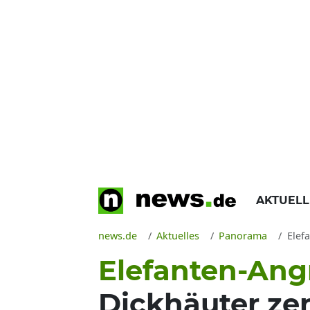
AKTUEL
news.de
Aktuelles
Panorama
Elef
Elefanten-Angr
Dickhäuter ze