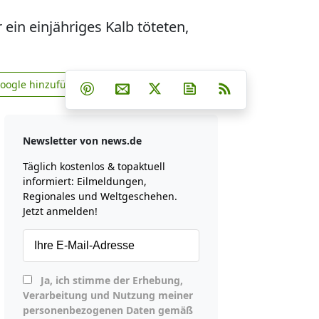
n einjähriges Kalb töteten,
Teilen auf Facebook
Teilen auf Whatsapp
Teilen auf Telegram
Google hinzufügen
Teilen auf Pinterest
Per E-Mail teilen
Post auf X
Newsletter abonniere
RSS
news.de zu Google hinzufügen
Newsletter von news.de
Täglich kostenlos & topaktuell
informiert: Eilmeldungen,
Regionales und Weltgeschehen.
Jetzt anmelden!
Ja, ich stimme der Erhebung,
Verarbeitung und Nutzung meiner
personenbezogenen Daten gemäß