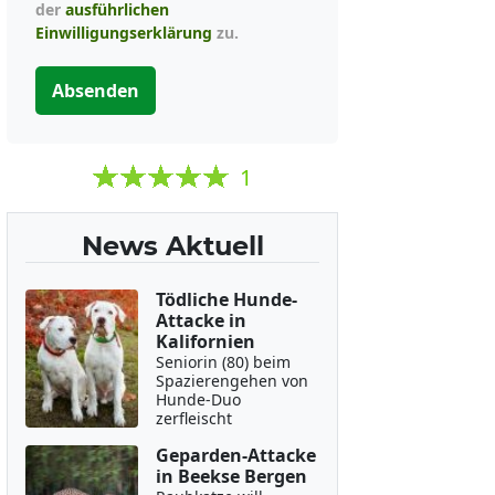
der
ausführlichen
Einwilligungserklärung
zu.
Absenden
1
News Aktuell
Tödliche Hunde-
Attacke in
Kalifornien
Seniorin (80) beim
Spazierengehen von
Hunde-Duo
zerfleischt
Geparden-Attacke
in Beekse Bergen