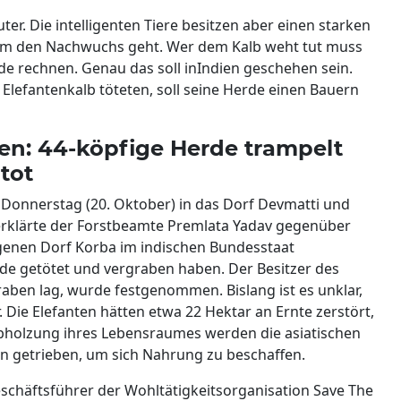
ter. Die intelligenten Tiere besitzen aber einen starken
s um den Nachwuchs geht. Wer dem Kalb weht tut muss
de rechnen. Genau das soll inIndien geschehen sein.
lefantenkalb töteten, soll seine Herde einen Bauern
dien: 44-köpfige Herde trampelt
tot
Donnerstag (20. Oktober) in das Dorf Devmatti und
erklärte der Forstbeamte Premlata Yadav gegenüber
genen Dorf Korba im indischen Bundesstaat
rde getötet und vergraben haben. Der Besitzer des
aben lag, wurde festgenommen. Bislang ist es unklar,
 Die Elefanten hätten etwa 22 Hektar an Ernte zerstört,
Abholzung ihres Lebensraumes werden die asiatischen
n getrieben, um sich Nahrung zu beschaffen.
chäftsführer der Wohltätigkeitsorganisation Save The