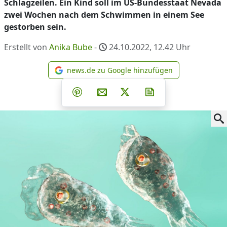
Schlagzeilen. Ein Kind soll im US-Bundesstaat Nevada
zwei Wochen nach dem Schwimmen in einem See
gestorben sein.
Erstellt von
Anika Bube
-
24.10.2022, 12.42
Uhr
news.de zu Google hinzufügen
news.de zu Google hinzufüg
Teilen auf Facebook
Teilen auf Whatsapp
Teilen auf Telegram
Teilen auf Pinterest
Per E-Mail teilen
Post auf X
Newsletter abonni