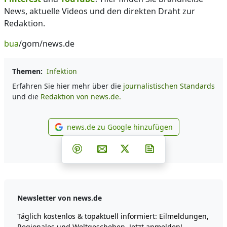
News, aktuelle Videos und den direkten Draht zur
Redaktion.
bua
/gom/news.de
Themen:
Infektion
Erfahren Sie hier mehr über die
journalistischen Standards
und die
Redaktion von news.de.
news.de zu Google hinzufügen
news.de zu Google hinzufüg
Teilen auf Facebook
Teilen auf Whatsapp
Teilen auf Telegram
Teilen auf Pinterest
Per E-Mail teilen
Post auf X
Newsletter abonni
Newsletter von news.de
Täglich kostenlos & topaktuell informiert: Eilmeldungen,
Regionales und Weltgeschehen. Jetzt anmelden!