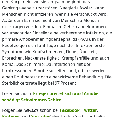
den Körper ein, wo sie langsam beginnt, das
Gehirngewebe zu zerstören. Naeglaria fowleri kann
Menschen nicht infizieren, wenn sie verschluckt wird.
Außerdem kann sie nicht von Mensch zu Mensch
übertragen werden. Einmal im Gehirn angekommen,
verursacht der Einzeller eine verheerende Infektion, die
primäre Amöbenmeningoenzephalitis (PAM). In der
Regel zeigen sich fünf Tage nach der Infektion erste
Symptome wie Kopfschmerzen, Fieber, Übelkeit,
Erbrechen, Nackensteifigkeit, Krampfanfälle und auch
Koma. Das Schlimme: Da Infektionen mit der
hirnfressenden Amöbe so selten sind, gibt es weder
einen Routinetest noch eine wirksame Behandlung. Die
Sterblichkeitsrate liegt bei 97 Prozent.
Lesen Sie auch:
Erreger breitet sich aus! Amöbe
schädigt Schwimmer-Gehirn.
Folgen Sie
News.de
schon bei
Facebook
,
Twitter
,
Pinterest
und
YouTube
? Hier finden Sie brandheiße