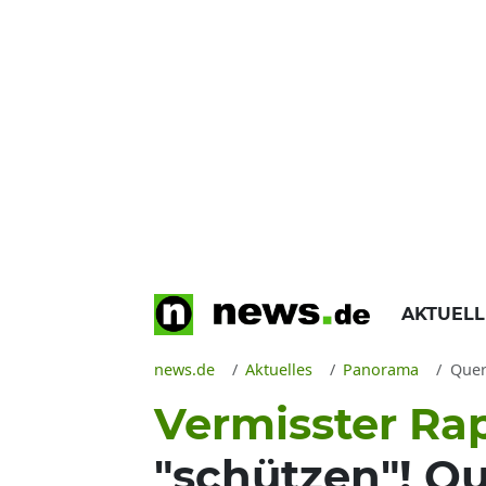
AKTUEL
news.de
Aktuelles
Panorama
Querd
Vermisster Ra
"schützen"! Qu