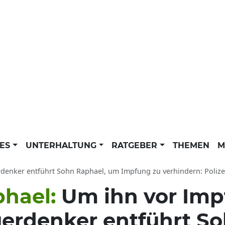
LES
UNTERHALTUNG
RATGEBER
THEMEN
M
enker entführt Sohn Raphael, um Impfung zu verhindern: Polizei fahndet 
phael:
Um ihn vor Imp
erdenker entführt So