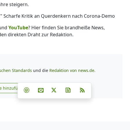
ahre steigern.
" Scharfe Kritik an Querdenkern nach Corona-Demo
und
YouTube
? Hier finden Sie brandheiße News,
 den direkten Draht zur Redaktion.
ischen Standards
und die
Redaktion von news.de.
Teilen auf Facebook
Teilen auf Whatsapp
Teilen auf Telegram
e hinzufügen
Teilen auf Pinterest
Per E-Mail teilen
Post auf X
Newsletter abonnieren
RSS
s.de zu Google hinzufügen