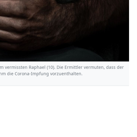
em vermissten Raphael (10). Die Ermittler vermuten, dass der
ihm die Corona-Impfung vorzuenthalten.