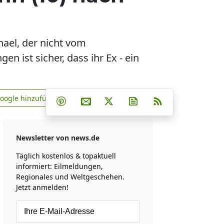
hael, der nicht vom
 ist sicher, dass ihr Ex - ein
Teilen auf Facebook
Teilen auf Whatsapp
Teilen auf Telegram
Google hinzufügen
Teilen auf Pinterest
Per E-Mail teilen
Post auf X
Newsletter abonniere
RSS
news.de zu Google hinzufügen
Newsletter von news.de
Täglich kostenlos & topaktuell
informiert: Eilmeldungen,
Regionales und Weltgeschehen.
Jetzt anmelden!