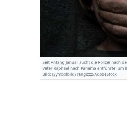
Seit Anfang Januar sucht die Polizei nach d
Vater Raphael nach Panama entführte, um 
Bild: (Symbolbild) rangizzz/AdobeStock