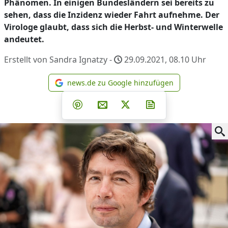
Phänomen. In einigen Bundesländern sei bereits zu
sehen, dass die Inzidenz wieder Fahrt aufnehme. Der
Virologe glaubt, dass sich die Herbst- und Winterwelle
andeutet.
Erstellt von Sandra Ignatzy -
29.09.2021, 08.10
Uhr
news.de zu Google hinzufügen
news.de zu Google hinzufüg
Teilen auf Facebook
Teilen auf Whatsapp
Teilen auf Telegram
Teilen auf Pinterest
Per E-Mail teilen
Post auf X
Newsletter abonni