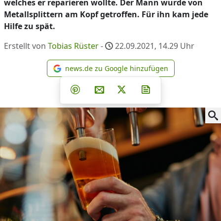
welches er reparieren wollte. Der Mann wurde von
Metallsplittern am Kopf getroffen. Für ihn kam jede
Hilfe zu spät.
Erstellt von
Tobias Rüster
-
22.09.2021, 14.29
Uhr
news.de zu Google hinzufügen
news.de zu Google hinzufüg
Teilen auf Facebook
Teilen auf Whatsapp
Teilen auf Telegram
Teilen auf Pinterest
Per E-Mail teilen
Post auf X
Newsletter abonni