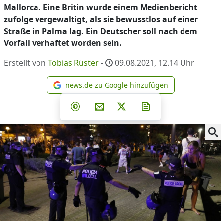
Mallorca. Eine Britin wurde einem Medienbericht
zufolge vergewaltigt, als sie bewusstlos auf einer
Straße in Palma lag. Ein Deutscher soll nach dem
Vorfall verhaftet worden sein.
Erstellt von
Tobias Rüster
-
09.08.2021, 12.14
Uhr
news.de zu Google hinzufügen
news.de zu Google hinzufüg
Teilen auf Facebook
Teilen auf Whatsapp
Teilen auf Telegram
Teilen auf Pinterest
Per E-Mail teilen
Post auf X
Newsletter abonni