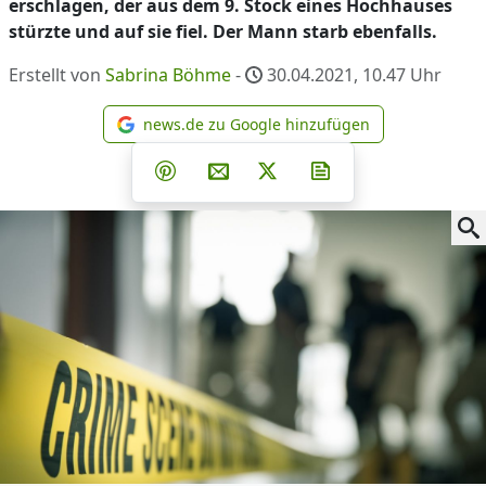
erschlagen, der aus dem 9. Stock eines Hochhauses
stürzte und auf sie fiel. Der Mann starb ebenfalls.
Erstellt von
Sabrina Böhme
-
30.04.2021, 10.47
Uhr
news.de zu Google hinzufügen
news.de zu Google hinzufüg
Teilen auf Facebook
Teilen auf Whatsapp
Teilen auf Telegram
Teilen auf Pinterest
Per E-Mail teilen
Post auf X
Newsletter abonni