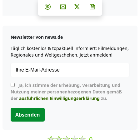
Teilen auf Facebook
Teilen auf Whatsapp
Teilen auf Telegram
Teilen auf Pinterest
Per E-Mail teilen
Post auf X
Newsletter abonni
Newsletter von news.de
Täglich kostenlos & topaktuell informiert: Eilmeldungen,
Regionales und Weltgeschehen. Jetzt anmelden!
Ja, ich stimme der Erhebung, Verarbeitung und
Nutzung meiner personenbezogenen Daten gemäß
der
ausführlichen Einwilligungserklärung
zu.
Absenden
0