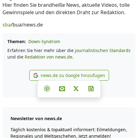
Hier finden Sie brandheiße News, aktuelle Videos, tolle
Gewinnspiele und den direkten Draht zur Redaktion.
sba
/bua/news.de
Themen:
Down-Syndrom
Erfahren Sie hier mehr über die
journalistischen Standards
und die
Redaktion von news.de.
news.de zu Google hinzufügen
news.de zu Google hinzufüg
Teilen auf Facebook
Teilen auf Whatsapp
Teilen auf Telegram
Teilen auf Pinterest
Per E-Mail teilen
Post auf X
Newsletter abonni
Newsletter von news.de
Täglich kostenlos & topaktuell informiert: Eilmeldungen,
Regionales und Weltgeschehen. Jetzt anmelden!