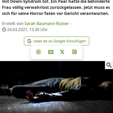
mit Down-Syndrom tot. Ein Paar hatte die behinderte
Frau völlig verwahrlost zurückgelassen. Jetzt muss es
sich für seine Horror-Taten vor Gericht verantworten.
Erstellt von
Sarah Baumann-Rüster
-
24.03.2021, 13.30
Uhr
news.de zu Google hinzufügen
news.de zu Google hinzufüg
Teilen auf Facebook
Teilen auf Whatsapp
Teilen auf Telegram
Teilen auf Pinterest
Per E-Mail teilen
Post auf X
Newsletter abonni