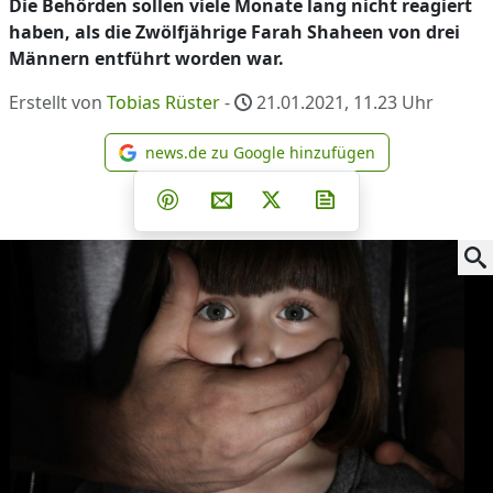
Die Behörden sollen viele Monate lang nicht reagiert
haben, als die Zwölfjährige Farah Shaheen von drei
Männern entführt worden war.
Erstellt von
Tobias Rüster
-
21.01.2021, 11.23
Uhr
news.de zu Google hinzufügen
news.de zu Google hinzufüg
Teilen auf Facebook
Teilen auf Whatsapp
Teilen auf Telegram
Teilen auf Pinterest
Per E-Mail teilen
Post auf X
Newsletter abonni