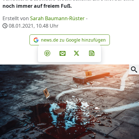
noch immer auf freiem Fuß.
Erstellt von
Sarah Baumann-Rüster
-
08.01.2021, 10.48
Uhr
news.de zu Google hinzufügen
news.de zu Google hinzufüg
Teilen auf Facebook
Teilen auf Whatsapp
Teilen auf Telegram
Teilen auf Pinterest
Per E-Mail teilen
Post auf X
Newsletter abonni