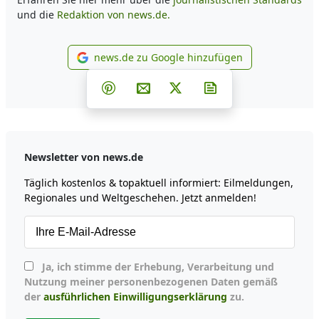
und die
Redaktion von news.de.
news.de zu Google hinzufügen
news.de zu Google hinzufüg
Teilen auf Facebook
Teilen auf Whatsapp
Teilen auf Telegram
Teilen auf Pinterest
Per E-Mail teilen
Post auf X
Newsletter abonni
Newsletter von news.de
Täglich kostenlos & topaktuell informiert: Eilmeldungen,
Regionales und Weltgeschehen. Jetzt anmelden!
Ja, ich stimme der Erhebung, Verarbeitung und
Nutzung meiner personenbezogenen Daten gemäß
der
ausführlichen Einwilligungserklärung
zu.