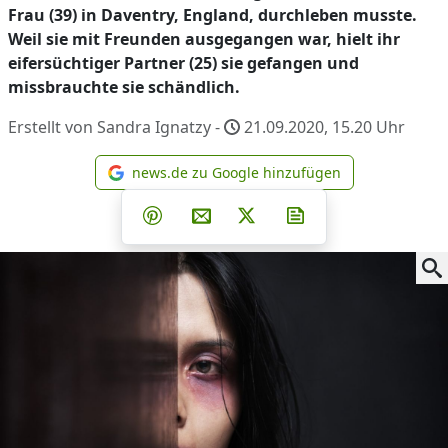
Frau (39) in Daventry, England, durchleben musste.
Weil sie mit Freunden ausgegangen war, hielt ihr
eifersüchtiger Partner (25) sie gefangen und
missbrauchte sie schändlich.
Erstellt von Sandra Ignatzy -
21.09.2020, 15.20
Uhr
news.de zu Google hinzufügen
news.de zu Google hinzufüg
Teilen auf Facebook
Teilen auf Whatsapp
Teilen auf Telegram
Teilen auf Pinterest
Per E-Mail teilen
Post auf X
Newsletter abonni