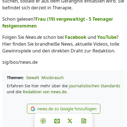
suchen, sobald er aus dem Gefängnis entlassen wird. Sie
befindet sich derzeit in Therapie.
Schon gelesen?
Frau (19) vergewaltigt - 5 Teenager
festgenommen
Folgen Sie
News.de
schon bei
Facebook
und
YouTube
?
Hier finden Sie brandheiße News, aktuelle Videos, tolle
Gewinnspiele und den direkten Draht zur Redaktion.
sig/bos/news.de
Themen:
Gewalt
Missbrauch
Erfahren Sie hier mehr über die
journalistischen Standards
und die
Redaktion von news.de.
news.de zu Google hinzufügen
news.de zu Google hinzufüg
Teilen auf Facebook
Teilen auf Whatsapp
Teilen auf Telegram
Teilen auf Pinterest
Per E-Mail teilen
Post auf X
Newsletter abonni