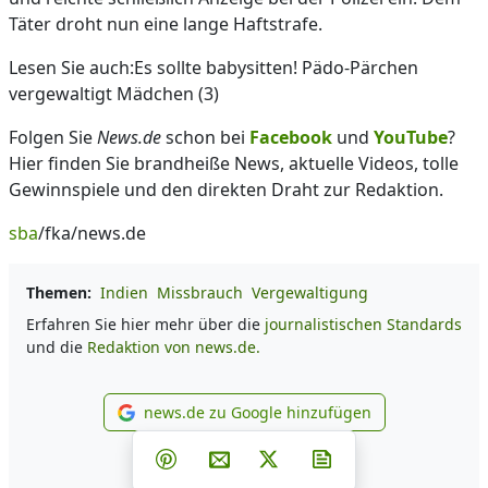
Täter droht nun eine lange Haftstrafe.
Lesen Sie auch:Es sollte babysitten! Pädo-Pärchen
vergewaltigt Mädchen (3)
Folgen Sie
News.de
schon bei
Facebook
und
YouTube
?
Hier finden Sie brandheiße News, aktuelle Videos, tolle
Gewinnspiele und den direkten Draht zur Redaktion.
sba
/fka/news.de
Themen:
Indien
Missbrauch
Vergewaltigung
Erfahren Sie hier mehr über die
journalistischen Standards
und die
Redaktion von news.de.
news.de zu Google hinzufügen
news.de zu Google hinzufüg
Teilen auf Facebook
Teilen auf Whatsapp
Teilen auf Telegram
Teilen auf Pinterest
Per E-Mail teilen
Post auf X
Newsletter abonni