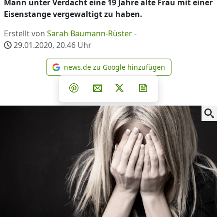
Mann unter Verdacht eine 19 Jahre alte Frau mit einer
Eisenstange vergewaltigt zu haben.
Erstellt von
Sarah Baumann-Rüster
-
29.01.2020, 20.46
Uhr
news.de zu Google hinzufügen
news.de zu Google hinzufüg
Teilen auf Facebook
Teilen auf Whatsapp
Teilen auf Telegram
Teilen auf Pinterest
Per E-Mail teilen
Post auf X
Newsletter abonni