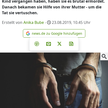
Kind vergangen haben, haben sie es brutal ermordet.
Danach bekamen sie Hilfe von ihrer Mutter - um die
Tat sie vertuschen.
Erstellt von
Anika Bube
-
23.08.2019, 10.45
Uhr
news.de zu Google hinzufügen
news.de zu Google hinzufüg
Teilen auf Facebook
Teilen auf Whatsapp
Teilen auf Telegram
Teilen auf Pinterest
Per E-Mail teilen
Post auf X
Newsletter abonni