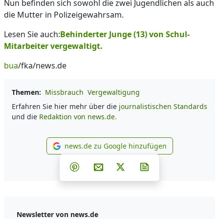
Nun befinden sich sowohl die zwei Jugendlichen als auch
die Mutter in Polizeigewahrsam.
Lesen Sie auch:
Behinderter Junge (13) von Schul-
Mitarbeiter vergewaltigt.
bua
/fka/news.de
Themen:
Missbrauch
Vergewaltigung
Erfahren Sie hier mehr über die
journalistischen Standards
und die
Redaktion von news.de.
news.de zu Google hinzufügen
news.de zu Google hinzufüg
Teilen auf Facebook
Teilen auf Whatsapp
Teilen auf Telegram
Teilen auf Pinterest
Per E-Mail teilen
Post auf X
Newsletter abonni
Newsletter von news.de