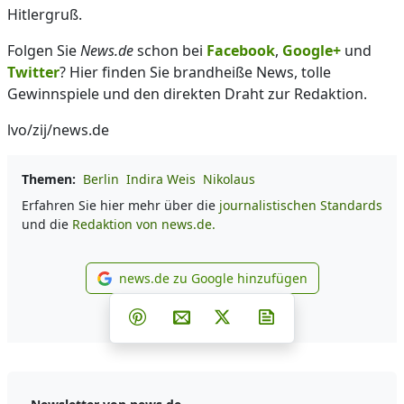
Hitlergruß.
Folgen Sie
News.de
schon bei
Facebook
,
Google+
und
Twitter
? Hier finden Sie brandheiße News, tolle
Gewinnspiele und den direkten Draht zur Redaktion.
lvo/zij/news.de
Themen:
Berlin
Indira Weis
Nikolaus
Erfahren Sie hier mehr über die
journalistischen Standards
und die
Redaktion von news.de.
news.de zu Google hinzufügen
news.de zu Google hinzufüg
Teilen auf Facebook
Teilen auf Whatsapp
Teilen auf Telegram
Teilen auf Pinterest
Per E-Mail teilen
Post auf X
Newsletter abonni