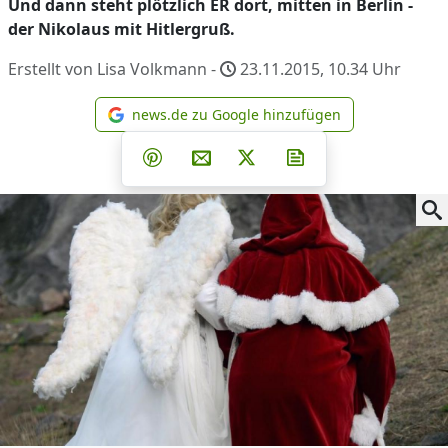
Und dann steht plötzlich ER dort, mitten in Berlin -
der Nikolaus mit Hitlergruß.
Erstellt von Lisa Volkmann -
23.11.2015, 10.34
Uhr
news.de zu Google hinzufügen
news.de zu Google hinzufüg
Teilen auf Facebook
Teilen auf Whatsapp
Teilen auf Telegram
Teilen auf Pinterest
Per E-Mail teilen
Post auf X
Newsletter abonni