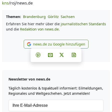
kns
/roj/news.de
Themen:
Brandenburg
Görlitz
Sachsen
Erfahren Sie hier mehr über die
journalistischen Standards
und die
Redaktion von news.de.
news.de zu Google hinzufügen
news.de zu Google hinzufüg
Teilen auf Facebook
Teilen auf Whatsapp
Teilen auf Telegram
Teilen auf Pinterest
Per E-Mail teilen
Post auf X
Newsletter abonni
Newsletter von news.de
Täglich kostenlos & topaktuell informiert: Eilmeldungen,
Regionales und Weltgeschehen. Jetzt anmelden!