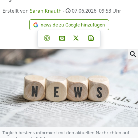
Erstellt von
Sarah Knauth
-
07.06.2026, 09.53
Uhr
news.de zu Google hinzufügen
news.de zu Google hinzufüg
Teilen auf Facebook
Teilen auf Whatsapp
Teilen auf Telegram
Teilen auf Pinterest
Per E-Mail teilen
Post auf X
Newsletter abonni
Täglich bestens informiert mit den aktuellen Nachrichten auf