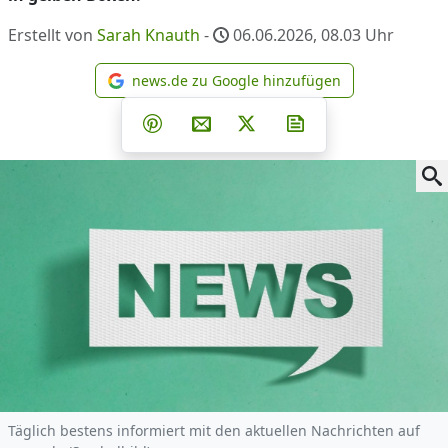
Erstellt von
Sarah Knauth
-
06.06.2026, 08.03
Uhr
news.de zu Google hinzufügen
news.de zu Google hinzufüg
Teilen auf Facebook
Teilen auf Whatsapp
Teilen auf Telegram
Teilen auf Pinterest
Per E-Mail teilen
Post auf X
Newsletter abonni
Täglich bestens informiert mit den aktuellen Nachrichten auf