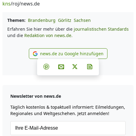
kns
/roj/news.de
Themen:
Brandenburg
Görlitz
Sachsen
Erfahren Sie hier mehr über die
journalistischen Standards
und die
Redaktion von news.de.
news.de zu Google hinzufügen
news.de zu Google hinzufüg
Teilen auf Facebook
Teilen auf Whatsapp
Teilen auf Telegram
Teilen auf Pinterest
Per E-Mail teilen
Post auf X
Newsletter abonni
Newsletter von news.de
Täglich kostenlos & topaktuell informiert: Eilmeldungen,
Regionales und Weltgeschehen. Jetzt anmelden!