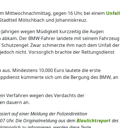
 am Mittwochnachmittag, gegen 16 Uhr, bei einem
Unfall
tadtteil Mölschbach und Johanniskreuz.
Jährigen wegen Müdigkeit kurzzeitig die Augen
hn abkam. Der BMW-Fahrer landete mit seinem Fahrzeug
e Schutzengel: Zwar schmerzte ihm nach dem Unfall der
 jedoch nicht. Vorsorglich brachte der Rettungsdienst
 aus. Mindestens 10.000 Euro lautete die erste
hleppdienst kümmerte sich um die Bergung des BMW, an
ein Verfahren wegen des Verdachts der
en dauern an.
asiert auf einer Meldung der Polizeidirektion
07 Uhr. Die Originalmeldung aus dem
Blaulichtreport
des
llstmöglich zu informieren, werden diese Texte