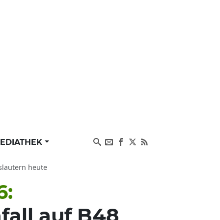
EDIATHEK
rslautern heute
6:
fall auf B48