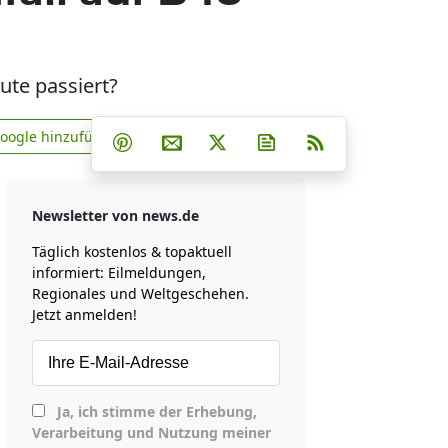
eute passiert?
Teilen auf Facebook
Teilen auf Whatsapp
Teilen auf Telegram
Google hinzufügen
Teilen auf Pinterest
Per E-Mail teilen
Post auf X
Newsletter abonniere
RSS
news.de zu Google hinzufügen
Newsletter von news.de
Täglich kostenlos & topaktuell
informiert: Eilmeldungen,
Regionales und Weltgeschehen.
Jetzt anmelden!
Ja, ich stimme der Erhebung,
Verarbeitung und Nutzung meiner