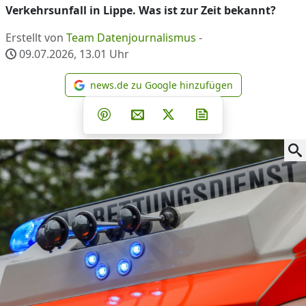
Verkehrsunfall in Lippe. Was ist zur Zeit bekannt?
Erstellt von
Team Datenjournalismus
-
09.07.2026, 13.01
Uhr
news.de zu Google hinzufügen
news.de zu Google hinzufüg
Teilen auf Facebook
Teilen auf Whatsapp
Teilen auf Telegram
Teilen auf Pinterest
Per E-Mail teilen
Post auf X
Newsletter abonni