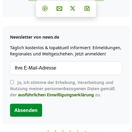
Teilen auf Facebook
Teilen auf Whatsapp
Teilen auf Telegram
Teilen auf Pinterest
Per E-Mail teilen
Post auf X
Newsletter abonni
Newsletter von news.de
Täglich kostenlos & topaktuell informiert: Eilmeldungen,
Regionales und Weltgeschehen. Jetzt anmelden!
Ja, ich stimme der Erhebung, Verarbeitung und
Nutzung meiner personenbezogenen Daten gemäß
der
ausführlichen Einwilligungserklärung
zu.
Absenden