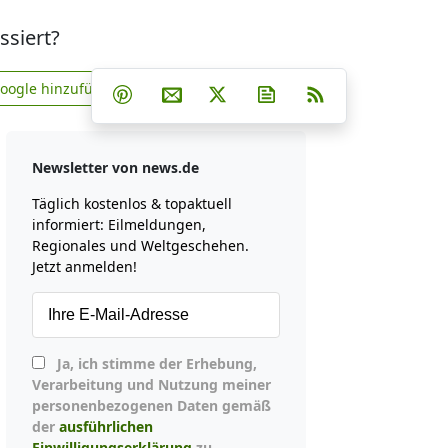
ssiert?
Teilen auf Facebook
Teilen auf Whatsapp
Teilen auf Telegram
Google hinzufügen
Teilen auf Pinterest
Per E-Mail teilen
Post auf X
Newsletter abonniere
RSS
news.de zu Google hinzufügen
Newsletter von news.de
Täglich kostenlos & topaktuell
informiert: Eilmeldungen,
Regionales und Weltgeschehen.
Jetzt anmelden!
Ja, ich stimme der Erhebung,
Verarbeitung und Nutzung meiner
personenbezogenen Daten gemäß
der
ausführlichen
Einwilligungserklärung
zu.