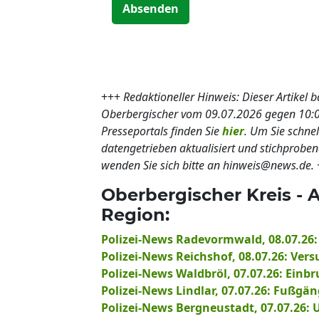
Absenden
+++
Redaktioneller Hinweis: Dieser Artikel 
Oberbergischer vom 09.07.2026 gegen 10:
Presseportals finden Sie
hier
. Um Sie schne
datengetrieben aktualisiert und stichprobe
wenden Sie sich bitte an hinweis@news.de.
Oberbergischer Kreis - 
Region:
Polizei-News Radevormwald, 08.07.26:
Polizei-News Reichshof, 08.07.26: Ver
Polizei-News Waldbröl, 07.07.26: Einb
Polizei-News Lindlar, 07.07.26: Fußgän
Polizei-News Bergneustadt, 07.07.26: