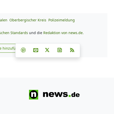
alen
Oberbergischer Kreis
Polizeimeldung
ischen Standards
und die
Redaktion von news.de.
Teilen auf Facebook
Teilen auf Whatsapp
Teilen auf Telegram
e hinzufügen
Teilen auf Pinterest
Per E-Mail teilen
Post auf X
Newsletter abonnieren
RSS
s.de zu Google hinzufügen