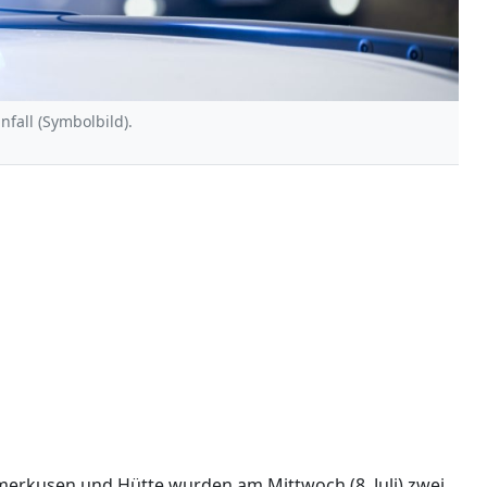
nfall (Symbolbild).
erkusen und Hütte wurden am Mittwoch (8. Juli) zwei