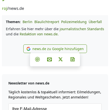
roj
/news.de
Themen:
Berlin
Blaulichtreport
Polizeimeldung
Überfall
Erfahren Sie hier mehr über die
journalistischen Standards
und die
Redaktion von news.de.
news.de zu Google hinzufügen
news.de zu Google hinzufüg
Teilen auf Facebook
Teilen auf Whatsapp
Teilen auf Telegram
Teilen auf Pinterest
Per E-Mail teilen
Post auf X
Newsletter abonni
Newsletter von news.de
Täglich kostenlos & topaktuell informiert: Eilmeldungen,
Regionales und Weltgeschehen. Jetzt anmelden!