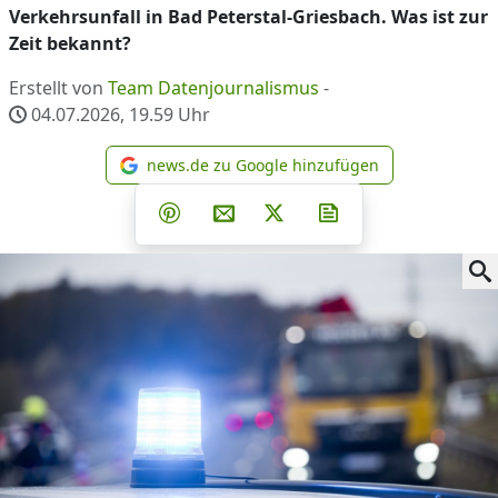
Verkehrsunfall in Bad Peterstal-Griesbach. Was ist zur
Zeit bekannt?
Erstellt von
Team Datenjournalismus
-
04.07.2026, 19.59
Uhr
news.de zu Google hinzufügen
news.de zu Google hinzufüg
Teilen auf Facebook
Teilen auf Whatsapp
Teilen auf Telegram
Teilen auf Pinterest
Per E-Mail teilen
Post auf X
Newsletter abonni