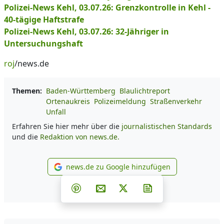
Polizei-News Kehl, 03.07.26: Grenzkontrolle in Kehl -
40-tägige Haftstrafe
Polizei-News Kehl, 03.07.26: 32-Jähriger in
Untersuchungshaft
roj
/news.de
Themen:
Baden-Württemberg
Blaulichtreport
Ortenaukreis
Polizeimeldung
Straßenverkehr
Unfall
Erfahren Sie hier mehr über die
journalistischen Standards
und die
Redaktion von news.de.
news.de zu Google hinzufügen
news.de zu Google hinzufüg
Teilen auf Facebook
Teilen auf Whatsapp
Teilen auf Telegram
Teilen auf Pinterest
Per E-Mail teilen
Post auf X
Newsletter abonni