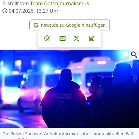
Erstellt von
Team Datenjournalismus
-
04.07.2026, 13.27
Uhr
news.de zu Google hinzufügen
news.de zu Google hinzufüg
Teilen auf Facebook
Teilen auf Whatsapp
Teilen auf Telegram
Teilen auf Pinterest
Per E-Mail teilen
Post auf X
Newsletter abonni
Die Polizei Sachsen-Anhalt informiert über einen aktuellen Fall