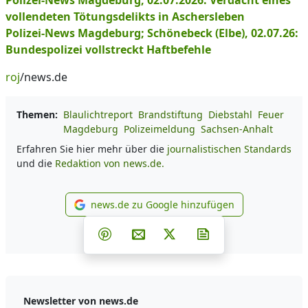
Polizei-News Magdeburg, 02.07.2026: Verdacht eines
vollendeten Tötungsdelikts in Aschersleben
Polizei-News Magdeburg; Schönebeck (Elbe), 02.07.26:
Bundespolizei vollstreckt Haftbefehle
roj
/news.de
Themen:
Blaulichtreport
Brandstiftung
Diebstahl
Feuer
Magdeburg
Polizeimeldung
Sachsen-Anhalt
Erfahren Sie hier mehr über die
journalistischen Standards
und die
Redaktion von news.de.
news.de zu Google hinzufügen
news.de zu Google hinzufüg
Teilen auf Facebook
Teilen auf Whatsapp
Teilen auf Telegram
Teilen auf Pinterest
Per E-Mail teilen
Post auf X
Newsletter abonni
Newsletter von news.de