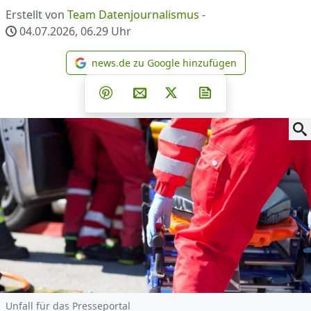
Erstellt von
Team Datenjournalismus
-
04.07.2026, 06.29
Uhr
news.de zu Google hinzufügen
news.de zu Google hinzufüg
Teilen auf Facebook
Teilen auf Whatsapp
Teilen auf Telegram
Teilen auf Pinterest
Per E-Mail teilen
Post auf X
Newsletter abonni
Unfall für das Presseportal