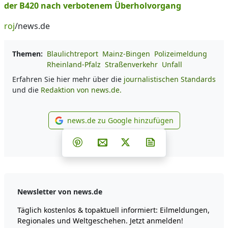
der B420 nach verbotenem Überholvorgang
roj
/news.de
Themen:
Blaulichtreport
Mainz-Bingen
Polizeimeldung
Rheinland-Pfalz
Straßenverkehr
Unfall
Erfahren Sie hier mehr über die
journalistischen Standards
und die
Redaktion von news.de.
news.de zu Google hinzufügen
news.de zu Google hinzufüg
Teilen auf Facebook
Teilen auf Whatsapp
Teilen auf Telegram
Teilen auf Pinterest
Per E-Mail teilen
Post auf X
Newsletter abonni
Newsletter von news.de
Täglich kostenlos & topaktuell informiert: Eilmeldungen,
Regionales und Weltgeschehen. Jetzt anmelden!