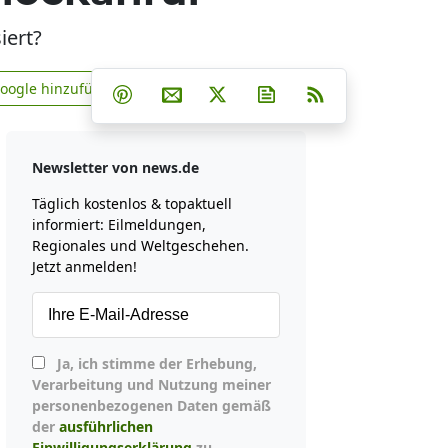
iert?
Teilen auf Facebook
Teilen auf Whatsapp
Teilen auf Telegram
Google hinzufügen
Teilen auf Pinterest
Per E-Mail teilen
Post auf X
Newsletter abonniere
RSS
news.de zu Google hinzufügen
Newsletter von news.de
Täglich kostenlos & topaktuell
informiert: Eilmeldungen,
Regionales und Weltgeschehen.
Jetzt anmelden!
Ja, ich stimme der Erhebung,
Verarbeitung und Nutzung meiner
personenbezogenen Daten gemäß
der
ausführlichen
Einwilligungserklärung
zu.