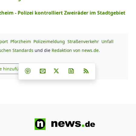
zheim - Polizei kontrolliert Zweiräder im Stadtgebiet
port
Pforzheim
Polizeimeldung
Straßenverkehr
Unfall
ischen Standards
und die
Redaktion von news.de.
Teilen auf Facebook
Teilen auf Whatsapp
Teilen auf Telegram
e hinzufügen
Teilen auf Pinterest
Per E-Mail teilen
Post auf X
Newsletter abonnieren
RSS
s.de zu Google hinzufügen