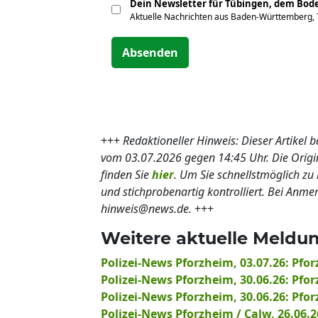
Dein Newsletter für Tübingen, dem Bo
Aktuelle Nachrichten aus Baden-Württemberg,
Absenden
+++
Redaktioneller Hinweis: Dieser Artikel 
vom 03.07.2026 gegen 14:45 Uhr. Die Ori
finden Sie
hier
. Um Sie schnellstmöglich zu 
und stichprobenartig kontrolliert. Bei Anm
hinweis@news.de.
+++
Weitere aktuelle Meldu
Polizei-News Pforzheim, 03.07.26: Pfo
Polizei-News Pforzheim, 30.06.26: Pf
Polizei-News Pforzheim, 30.06.26: Pfo
Polizei-News Pforzheim / Calw, 26.06.2