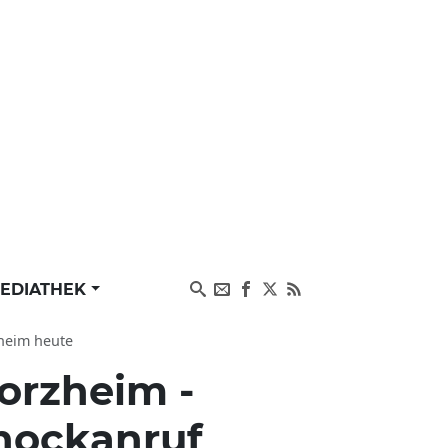
EDIATHEK
zheim heute
orzheim -
hockanruf