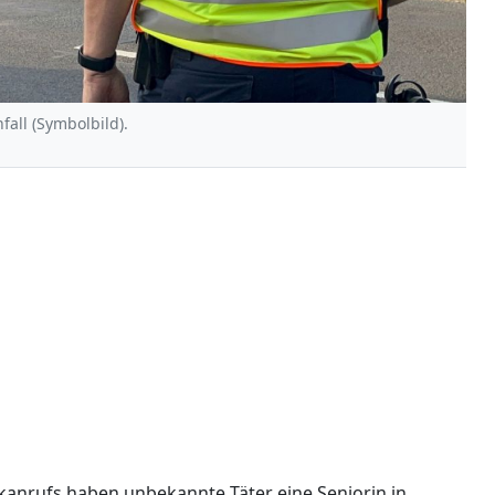
fall (Symbolbild).
anrufs haben unbekannte Täter eine Seniorin in