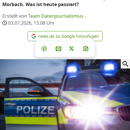
Morbach. Was ist heute passiert?
Erstellt von
Team Datenjournalismus
-
03.07.2026, 13.08
Uhr
news.de zu Google hinzufügen
news.de zu Google hinzufüg
Teilen auf Facebook
Teilen auf Whatsapp
Teilen auf Telegram
Teilen auf Pinterest
Per E-Mail teilen
Post auf X
Newsletter abonni