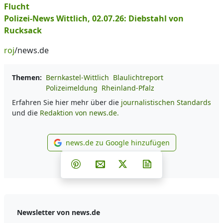
Flucht
Polizei-News Wittlich, 02.07.26: Diebstahl von
Rucksack
roj
/news.de
Themen:
Bernkastel-Wittlich
Blaulichtreport
Polizeimeldung
Rheinland-Pfalz
Erfahren Sie hier mehr über die
journalistischen Standards
und die
Redaktion von news.de.
news.de zu Google hinzufügen
news.de zu Google hinzufüg
Teilen auf Facebook
Teilen auf Whatsapp
Teilen auf Telegram
Teilen auf Pinterest
Per E-Mail teilen
Post auf X
Newsletter abonni
Newsletter von news.de