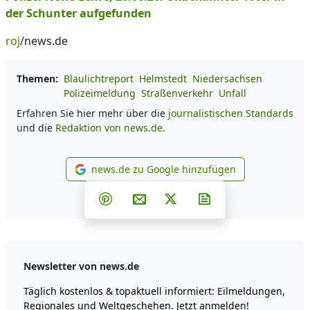
der Schunter aufgefunden
roj
/news.de
Themen:
Blaulichtreport
Helmstedt
Niedersachsen
Polizeimeldung
Straßenverkehr
Unfall
Erfahren Sie hier mehr über die
journalistischen Standards
und die
Redaktion von news.de.
news.de zu Google hinzufügen
news.de zu Google hinzufüg
Teilen auf Facebook
Teilen auf Whatsapp
Teilen auf Telegram
Teilen auf Pinterest
Per E-Mail teilen
Post auf X
Newsletter abonni
Newsletter von news.de
Täglich kostenlos & topaktuell informiert: Eilmeldungen,
Regionales und Weltgeschehen. Jetzt anmelden!