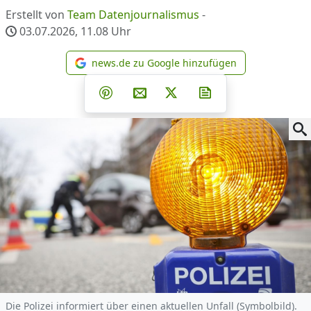
Erstellt von
Team Datenjournalismus
-
03.07.2026, 11.08
Uhr
news.de zu Google hinzufügen
news.de zu Google hinzufüg
Teilen auf Facebook
Teilen auf Whatsapp
Teilen auf Telegram
Teilen auf Pinterest
Per E-Mail teilen
Post auf X
Newsletter abonni
Die Polizei informiert über einen aktuellen Unfall (Symbolbild).