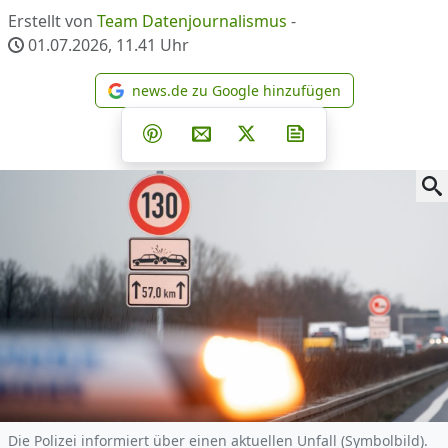
Erstellt von
Team Datenjournalismus
-
01.07.2026, 11.41
Uhr
news.de zu Google hinzufügen
news.de zu Google hinzufüg
Teilen auf Facebook
Teilen auf Whatsapp
Teilen auf Telegram
Teilen auf Pinterest
Per E-Mail teilen
Post auf X
Newsletter abonni
Die Polizei informiert über einen aktuellen Unfall (Symbolbild).