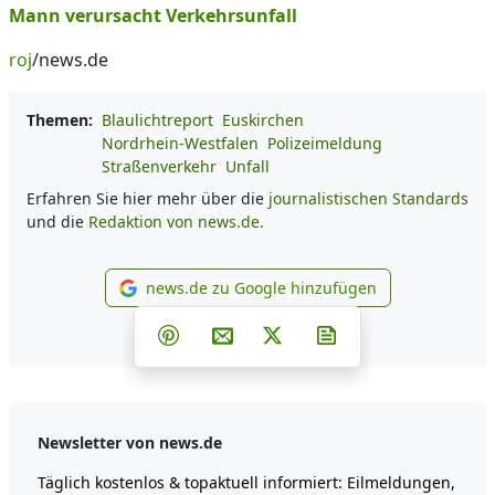
Mann verursacht Verkehrsunfall
roj
/news.de
Themen:
Blaulichtreport
Euskirchen
Nordrhein-Westfalen
Polizeimeldung
Straßenverkehr
Unfall
Erfahren Sie hier mehr über die
journalistischen Standards
und die
Redaktion von news.de.
news.de zu Google hinzufügen
news.de zu Google hinzufüg
Teilen auf Facebook
Teilen auf Whatsapp
Teilen auf Telegram
Teilen auf Pinterest
Per E-Mail teilen
Post auf X
Newsletter abonni
Newsletter von news.de
Täglich kostenlos & topaktuell informiert: Eilmeldungen,