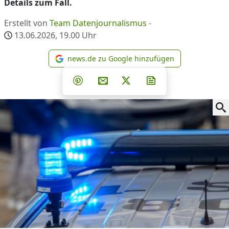
Details zum Fall.
Erstellt von
Team Datenjournalismus
-
13.06.2026, 19.00
Uhr
news.de zu Google hinzufügen
news.de zu Google hinzufüg
Teilen auf Facebook
Teilen auf Whatsapp
Teilen auf Telegram
Teilen auf Pinterest
Per E-Mail teilen
Post auf X
Newsletter abonni