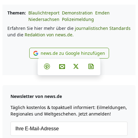
Themen:
Blaulichtreport
Demonstration
Emden
Niedersachsen
Polizeimeldung
Erfahren Sie hier mehr über die
journalistischen Standards
und die
Redaktion von news.de.
news.de zu Google hinzufügen
news.de zu Google hinzufüg
Teilen auf Facebook
Teilen auf Whatsapp
Teilen auf Telegram
Teilen auf Pinterest
Per E-Mail teilen
Post auf X
Newsletter abonni
Newsletter von news.de
Täglich kostenlos & topaktuell informiert: Eilmeldungen,
Regionales und Weltgeschehen. Jetzt anmelden!