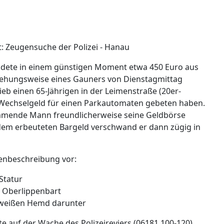
t: Zeugensuche der Polizei - Hanau
ndete in einem günstigen Moment etwa 450 Euro aus
egehungsweise eines Gauners von Dienstagmittag
ieb einen 65-Jährigen in der Leimenstraße (20er-
chselgeld für einen Parkautomaten gebeten haben.
mende Mann freundlicherweise seine Geldbörse
 dem erbeuteten Bargeld verschwand er dann zügig in
nenbeschreibung vor:
Statur
n Oberlippenbart
 weißen Hemd darunter
 auf der Wache des Polizeireviers (06181 100-120).