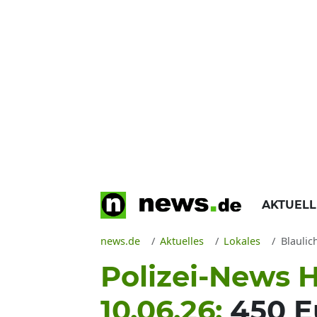
AKTUEL
news.de
Aktuelles
Lokales
Blaulic
Polizei-News 
10.06.26:
450 E