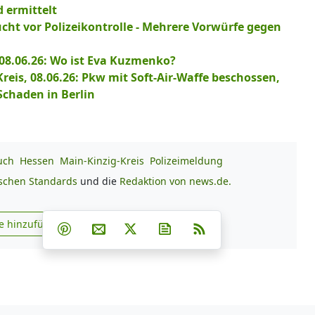
 ermittelt
ucht vor Polizeikontrolle - Mehrere Vorwürfe gegen
 08.06.26: Wo ist Eva Kuzmenko?
eis, 08.06.26: Pkw mit Soft-Air-Waffe beschossen,
Schaden in Berlin
uch
Hessen
Main-Kinzig-Kreis
Polizeimeldung
ischen Standards
und die
Redaktion von news.de.
Teilen auf Facebook
Teilen auf Whatsapp
Teilen auf Telegram
e hinzufügen
Teilen auf Pinterest
Per E-Mail teilen
Post auf X
Newsletter abonnieren
RSS
s.de zu Google hinzufügen