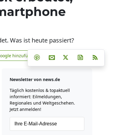
Smartphone
et. Was ist heute passiert?
Teilen auf Facebook
Teilen auf Whatsapp
Teilen auf Telegram
Google hinzufügen
Teilen auf Pinterest
Per E-Mail teilen
Post auf X
Newsletter abonniere
RSS
news.de zu Google hinzufügen
Newsletter von news.de
Täglich kostenlos & topaktuell
informiert: Eilmeldungen,
Regionales und Weltgeschehen.
Jetzt anmelden!