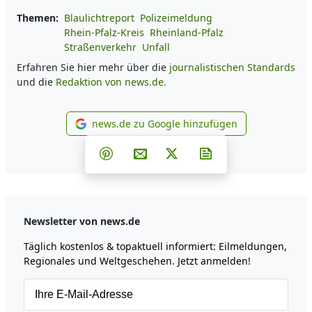
Themen:
Blaulichtreport
Polizeimeldung
Rhein-Pfalz-Kreis
Rheinland-Pfalz
Straßenverkehr
Unfall
Erfahren Sie hier mehr über die
journalistischen Standards
und die
Redaktion von news.de.
news.de zu Google hinzufügen
news.de zu Google hinzufüg
Teilen auf Facebook
Teilen auf Whatsapp
Teilen auf Telegram
Teilen auf Pinterest
Per E-Mail teilen
Post auf X
Newsletter abonni
Newsletter von news.de
Täglich kostenlos & topaktuell informiert: Eilmeldungen,
Regionales und Weltgeschehen. Jetzt anmelden!