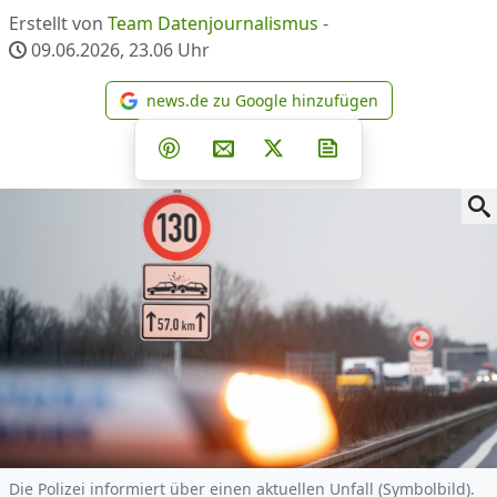
Erstellt von
Team Datenjournalismus
-
09.06.2026, 23.06
Uhr
news.de zu Google hinzufügen
news.de zu Google hinzufüg
Teilen auf Facebook
Teilen auf Whatsapp
Teilen auf Telegram
Teilen auf Pinterest
Per E-Mail teilen
Post auf X
Newsletter abonni
Die Polizei informiert über einen aktuellen Unfall (Symbolbild).