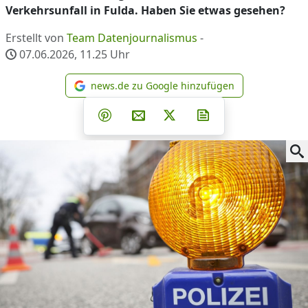
Verkehrsunfall in Fulda. Haben Sie etwas gesehen?
Erstellt von
Team Datenjournalismus
-
07.06.2026, 11.25
Uhr
news.de zu Google hinzufügen
news.de zu Google hinzufüg
Teilen auf Facebook
Teilen auf Whatsapp
Teilen auf Telegram
Teilen auf Pinterest
Per E-Mail teilen
Post auf X
Newsletter abonni