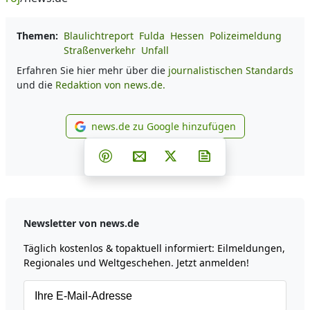
Themen:
Blaulichtreport
Fulda
Hessen
Polizeimeldung
Straßenverkehr
Unfall
Erfahren Sie hier mehr über die
journalistischen Standards
und die
Redaktion von news.de.
news.de zu Google hinzufügen
news.de zu Google hinzufüg
Teilen auf Facebook
Teilen auf Whatsapp
Teilen auf Telegram
Teilen auf Pinterest
Per E-Mail teilen
Post auf X
Newsletter abonni
Newsletter von news.de
Täglich kostenlos & topaktuell informiert: Eilmeldungen,
Regionales und Weltgeschehen. Jetzt anmelden!