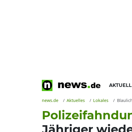
AKTUEL
news.de
Aktuelles
Lokales
Blaulic
Polizeifahndu
Jähriger wied