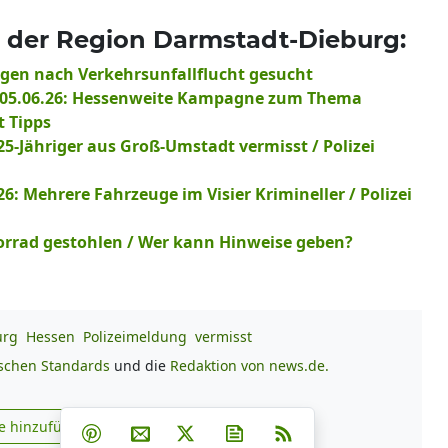
 der Region Darmstadt-Dieburg:
ugen nach Verkehrsunfallflucht gesucht
t, 05.06.26: Hessenweite Kampagne zum Thema
t Tipps
25-Jähriger aus Groß-Umstadt vermisst / Polizei
6: Mehrere Fahrzeuge im Visier Krimineller / Polizei
torrad gestohlen / Wer kann Hinweise geben?
urg
Hessen
Polizeimeldung
vermisst
ischen Standards
und die
Redaktion von news.de.
Teilen auf Facebook
Teilen auf Whatsapp
Teilen auf Telegram
e hinzufügen
Teilen auf Pinterest
Per E-Mail teilen
Post auf X
Newsletter abonnieren
RSS
s.de zu Google hinzufügen