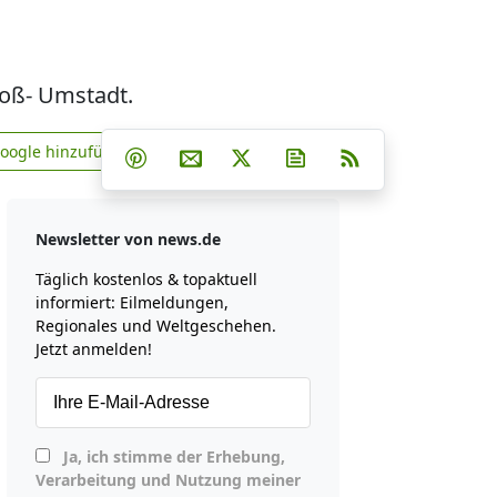
roß- Umstadt.
Teilen auf Facebook
Teilen auf Whatsapp
Teilen auf Telegram
Google hinzufügen
Teilen auf Pinterest
Per E-Mail teilen
Post auf X
Newsletter abonniere
RSS
news.de zu Google hinzufügen
Newsletter von news.de
Täglich kostenlos & topaktuell
informiert: Eilmeldungen,
Regionales und Weltgeschehen.
Jetzt anmelden!
Ja, ich stimme der Erhebung,
Verarbeitung und Nutzung meiner