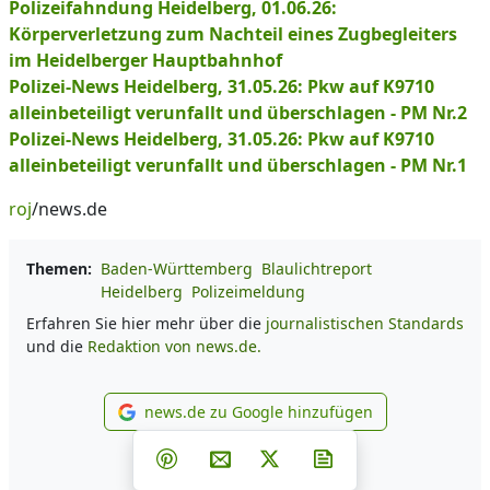
Polizeifahndung Heidelberg, 01.06.26:
Körperverletzung zum Nachteil eines Zugbegleiters
im Heidelberger Hauptbahnhof
Polizei-News Heidelberg, 31.05.26: Pkw auf K9710
alleinbeteiligt verunfallt und überschlagen - PM Nr.2
Polizei-News Heidelberg, 31.05.26: Pkw auf K9710
alleinbeteiligt verunfallt und überschlagen - PM Nr.1
roj
/news.de
Themen:
Baden-Württemberg
Blaulichtreport
Heidelberg
Polizeimeldung
Erfahren Sie hier mehr über die
journalistischen Standards
und die
Redaktion von news.de.
news.de zu Google hinzufügen
news.de zu Google hinzufüg
Teilen auf Facebook
Teilen auf Whatsapp
Teilen auf Telegram
Teilen auf Pinterest
Per E-Mail teilen
Post auf X
Newsletter abonni