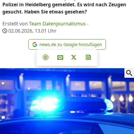
Polizei in Heidelberg gemeldet. Es wird nach Zeugen
gesucht. Haben Sie etwas gesehen?
Erstellt von
Team Datenjournalismus
-
02.06.2026, 13.01
Uhr
news.de zu Google hinzufügen
news.de zu Google hinzufüg
Teilen auf Facebook
Teilen auf Whatsapp
Teilen auf Telegram
Teilen auf Pinterest
Per E-Mail teilen
Post auf X
Newsletter abonni