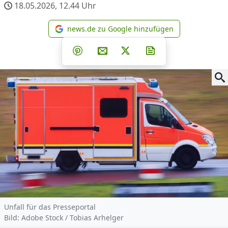
18.05.2026, 12.44
Uhr
news.de zu Google hinzufügen
news.de zu Google hinzufüg
Teilen auf Facebook
Teilen auf Whatsapp
Teilen auf Telegram
Teilen auf Pinterest
Per E-Mail teilen
Post auf X
Newsletter abonni
Unfall für das Presseportal
Bild: Adobe Stock / Tobias Arhelger