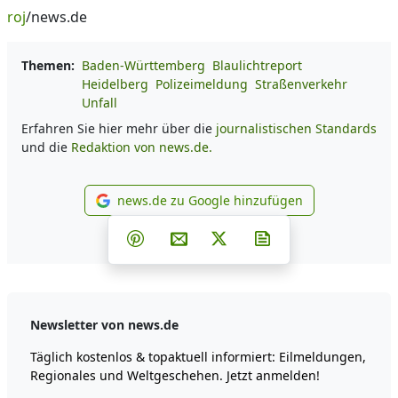
roj
/news.de
Themen:
Baden-Württemberg
Blaulichtreport
Heidelberg
Polizeimeldung
Straßenverkehr
Unfall
Erfahren Sie hier mehr über die
journalistischen Standards
und die
Redaktion von news.de.
news.de zu Google hinzufügen
news.de zu Google hinzufüg
Teilen auf Facebook
Teilen auf Whatsapp
Teilen auf Telegram
Teilen auf Pinterest
Per E-Mail teilen
Post auf X
Newsletter abonni
Newsletter von news.de
Täglich kostenlos & topaktuell informiert: Eilmeldungen,
Regionales und Weltgeschehen. Jetzt anmelden!