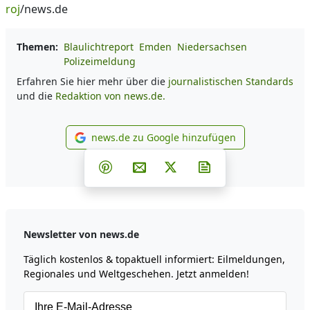
roj
/news.de
Themen:
Blaulichtreport
Emden
Niedersachsen
Polizeimeldung
Erfahren Sie hier mehr über die
journalistischen Standards
und die
Redaktion von news.de.
news.de zu Google hinzufügen
news.de zu Google hinzufüg
Teilen auf Facebook
Teilen auf Whatsapp
Teilen auf Telegram
Teilen auf Pinterest
Per E-Mail teilen
Post auf X
Newsletter abonni
Newsletter von news.de
Täglich kostenlos & topaktuell informiert: Eilmeldungen,
Regionales und Weltgeschehen. Jetzt anmelden!