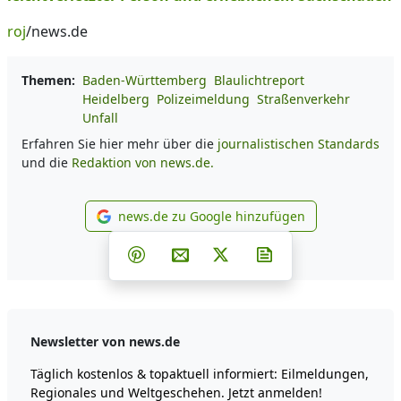
roj
/news.de
Themen:
Baden-Württemberg
Blaulichtreport
Heidelberg
Polizeimeldung
Straßenverkehr
Unfall
Erfahren Sie hier mehr über die
journalistischen Standards
und die
Redaktion von news.de.
news.de zu Google hinzufügen
news.de zu Google hinzufüg
Teilen auf Facebook
Teilen auf Whatsapp
Teilen auf Telegram
Teilen auf Pinterest
Per E-Mail teilen
Post auf X
Newsletter abonni
Newsletter von news.de
Täglich kostenlos & topaktuell informiert: Eilmeldungen,
Regionales und Weltgeschehen. Jetzt anmelden!