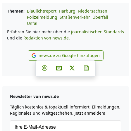
Themen:
Blaulichtreport
Harburg
Niedersachsen
Polizeimeldung
Straßenverkehr
Überfall
Unfall
Erfahren Sie hier mehr über die
journalistischen Standards
und die
Redaktion von news.de.
news.de zu Google hinzufügen
news.de zu Google hinzufüg
Teilen auf Facebook
Teilen auf Whatsapp
Teilen auf Telegram
Teilen auf Pinterest
Per E-Mail teilen
Post auf X
Newsletter abonni
Newsletter von news.de
Täglich kostenlos & topaktuell informiert: Eilmeldungen,
Regionales und Weltgeschehen. Jetzt anmelden!