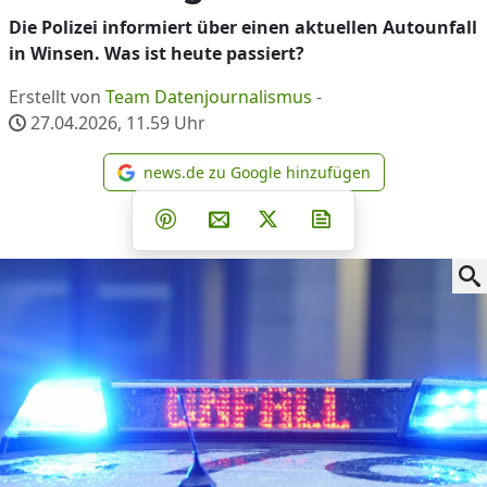
Die Polizei informiert über einen aktuellen Autounfall
in Winsen. Was ist heute passiert?
Erstellt von
Team Datenjournalismus
-
27.04.2026, 11.59
Uhr
news.de zu Google hinzufügen
news.de zu Google hinzufüg
Teilen auf Facebook
Teilen auf Whatsapp
Teilen auf Telegram
Teilen auf Pinterest
Per E-Mail teilen
Post auf X
Newsletter abonni